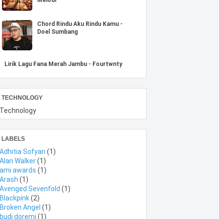
Chord Rindu Aku Rindu Kamu -
Doel Sumbang
Lirik Lagu Fana Merah Jambu - Fourtwnty
TECHNOLOGY
Technology
LABELS
Adhitia Sofyan
(1)
Alan Walker
(1)
ami awards
(1)
Arash
(1)
Avenged Sevenfold
(1)
Blackpink
(2)
Broken Angel
(1)
budi doremi
(1)