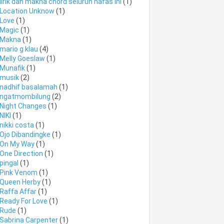
lirik dan makna chord seluruh nafas ini
(1)
Location Unknow
(1)
Love
(1)
Magic
(1)
Makna
(1)
mario g klau
(4)
Melly Goeslaw
(1)
Munafik
(1)
musik
(2)
nadhif basalamah
(1)
ngatmombilung
(2)
Night Changes
(1)
NIKI
(1)
nikki costa
(1)
Ojo Dibandingke
(1)
On My Way
(1)
One Direction
(1)
pingal
(1)
Pink Venom
(1)
Queen Herby
(1)
Raffa Affar
(1)
Ready For Love
(1)
Rude
(1)
Sabrina Carpenter
(1)