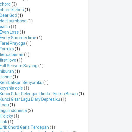
chord
(3)
chord klebus
(1)
Dear God
(1)
doel sumbang
(1)
earth
(1)
Evan Loss
(1)
Every Summertime
(1)
Farel Prayoga
(1)
Farruko
(1)
fiersa besari
(1)
first love
(1)
Full Senyum Sayang
(1)
hiburan
(1)
Honne
(1)
Kembalikan Senyumku
(1)
keyshia cole
(1)
Kunci Gitar Celengan Rindu - Fiersa Besari
(1)
Kunci Gitar Lagu Diary Depresiku
(1)
Lagu
(1)
lagu indonesia
(3)
lil dicky
(1)
Lirik
(1)
Lirik Chord Garis Terdepan
(1)