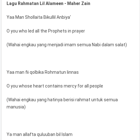
Lagu Rahmatan Lil Alameen - Maher Zain
Yaa Man Shollaita Bikullil Anbiya'
O you who led all the Prophets in prayer
(Wahai engkau yang menjadi imam semua Nabi dalam salat)
Yaa man fii qolbika Rohmatun linnas
O you whose heart contains mercy for all people
(Wahai engkau yang hatinya berisi rahmat untuk semua
manusia)
Ya man allafta quluuban bil Islam