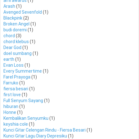
ami awards
(1)
Arash
(1)
Avenged Sevenfold
(1)
Blackpink
(2)
Broken Angel
(1)
budi doremi
(1)
chord
(3)
chord klebus
(1)
Dear God
(1)
doel sumbang
(1)
earth
(1)
Evan Loss
(1)
Every Summertime
(1)
Farel Prayoga
(1)
Farruko
(1)
fiersa besari
(1)
first love
(1)
Full Senyum Sayang
(1)
hiburan
(1)
Honne
(1)
Kembalikan Senyumku
(1)
keyshia cole
(1)
Kunci Gitar Celengan Rindu - Fiersa Besari
(1)
Kunci Gitar Lagu Diary Depresiku
(1)