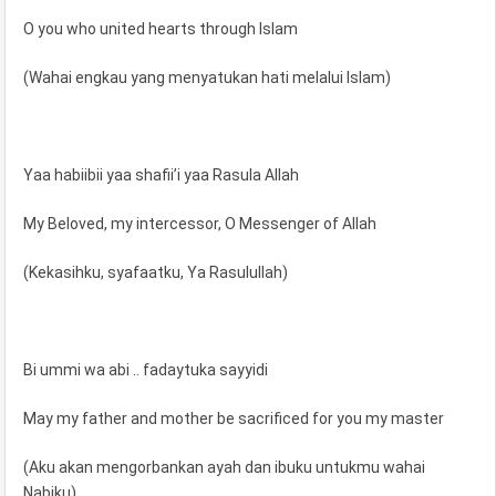
O you who united hearts through Islam
(Wahai engkau yang menyatukan hati melalui Islam)
Yaa habiibii yaa shafii’i yaa Rasula Allah
My Beloved, my intercessor, O Messenger of Allah
(Kekasihku, syafaatku, Ya Rasulullah)
Bi ummi wa abi .. fadaytuka sayyidi
May my father and mother be sacrificed for you my master
(Aku akan mengorbankan ayah dan ibuku untukmu wahai
Nabiku)