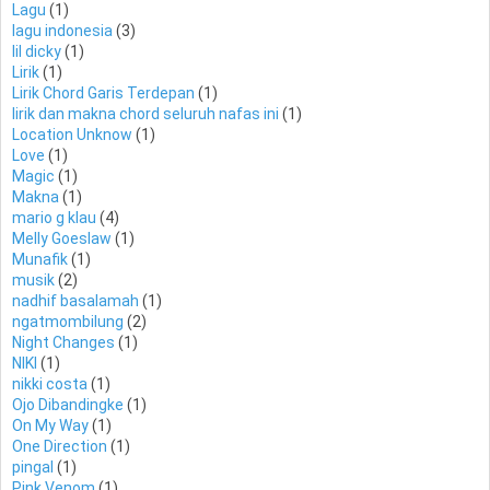
Lagu
(1)
lagu indonesia
(3)
lil dicky
(1)
Lirik
(1)
Lirik Chord Garis Terdepan
(1)
lirik dan makna chord seluruh nafas ini
(1)
Location Unknow
(1)
Love
(1)
Magic
(1)
Makna
(1)
mario g klau
(4)
Melly Goeslaw
(1)
Munafik
(1)
musik
(2)
nadhif basalamah
(1)
ngatmombilung
(2)
Night Changes
(1)
NIKI
(1)
nikki costa
(1)
Ojo Dibandingke
(1)
On My Way
(1)
One Direction
(1)
pingal
(1)
Pink Venom
(1)