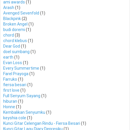
ami awards
(1)
Arash
(1)
Avenged Sevenfold
(1)
Blackpink
(2)
Broken Angel
(1)
budi doremi
(1)
chord
(3)
chord klebus
(1)
Dear God
(1)
doel sumbang
(1)
earth
(1)
Evan Loss
(1)
Every Summertime
(1)
Farel Prayoga
(1)
Farruko
(1)
fiersa besari
(1)
first love
(1)
Full Senyum Sayang
(1)
hiburan
(1)
Honne
(1)
Kembalikan Senyumku
(1)
keyshia cole
(1)
Kunci Gitar Celengan Rindu - Fiersa Besari
(1)
Kunci Gitar Lagu Diary Depresiku
(1)