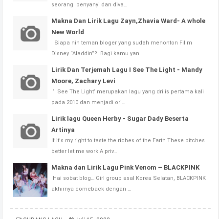
seorang penyanyi dan diva…
Makna Dan Lirik Lagu Zayn,Zhavia Ward- A whole
New World
Siapa nih teman bloger yang sudah menonton Fillm
Disney “Aladdin”?. Bagi kamu yan…
Lirik Dan Terjemah Lagu I See The Light - Mandy
Moore, Zachary Levi
‘I See The Light’ merupakan lagu yang drilis pertama kali
pada 2010 dan menjadi ori…
Lirik lagu Queen Herby - Sugar Dady Beserta
Artinya
If it's my right to taste the riches of the Earth These bitches
better let me work A priv…
Makna dan Lirik Lagu Pink Venom – BLACKPINK
Hai sobat blog… Girl group asal Korea Selatan, BLACKPINK
akhirnya comeback dengan …