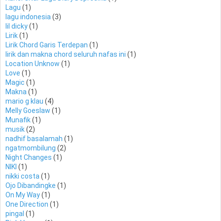
Lagu
(1)
lagu indonesia
(3)
lil dicky
(1)
Lirik
(1)
Lirik Chord Garis Terdepan
(1)
lirik dan makna chord seluruh nafas ini
(1)
Location Unknow
(1)
Love
(1)
Magic
(1)
Makna
(1)
mario g klau
(4)
Melly Goeslaw
(1)
Munafik
(1)
musik
(2)
nadhif basalamah
(1)
ngatmombilung
(2)
Night Changes
(1)
NIKI
(1)
nikki costa
(1)
Ojo Dibandingke
(1)
On My Way
(1)
One Direction
(1)
pingal
(1)