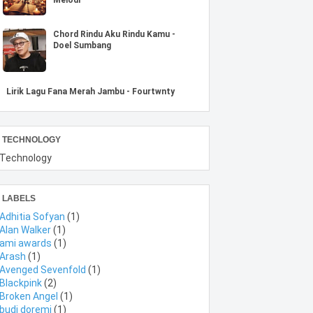
Chord Rindu Aku Rindu Kamu -
Doel Sumbang
Lirik Lagu Fana Merah Jambu - Fourtwnty
TECHNOLOGY
Technology
LABELS
Adhitia Sofyan
(1)
Alan Walker
(1)
ami awards
(1)
Arash
(1)
Avenged Sevenfold
(1)
Blackpink
(2)
Broken Angel
(1)
budi doremi
(1)