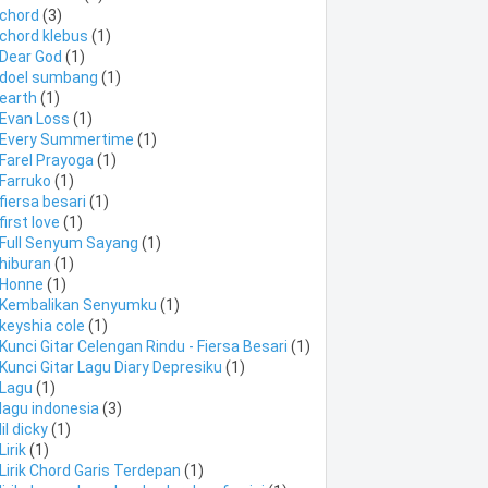
chord
(3)
chord klebus
(1)
Dear God
(1)
doel sumbang
(1)
earth
(1)
Evan Loss
(1)
Every Summertime
(1)
Farel Prayoga
(1)
Farruko
(1)
fiersa besari
(1)
first love
(1)
Full Senyum Sayang
(1)
hiburan
(1)
Honne
(1)
Kembalikan Senyumku
(1)
keyshia cole
(1)
Kunci Gitar Celengan Rindu - Fiersa Besari
(1)
Kunci Gitar Lagu Diary Depresiku
(1)
Lagu
(1)
lagu indonesia
(3)
lil dicky
(1)
Lirik
(1)
Lirik Chord Garis Terdepan
(1)