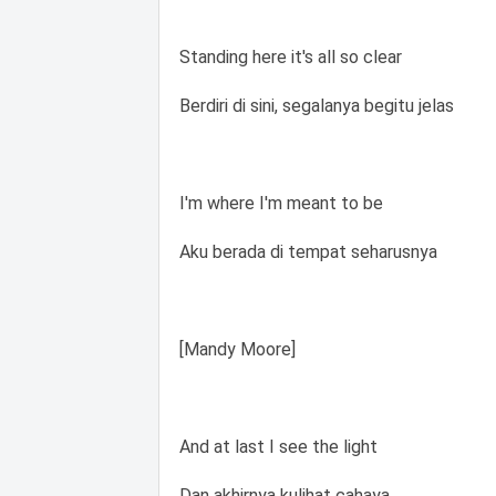
Standing here it's all so clear
Berdiri di sini, segalanya begitu jelas
I'm where I'm meant to be
Aku berada di tempat seharusnya
[Mandy Moore]
And at last I see the light
Dan akhirnya kulihat cahaya