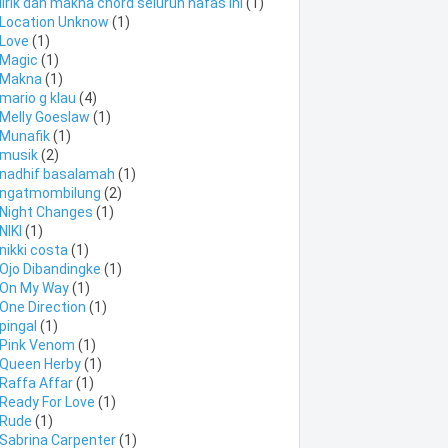
lirik dan makna chord seluruh nafas ini
(1)
Location Unknow
(1)
Love
(1)
Magic
(1)
Makna
(1)
mario g klau
(4)
Melly Goeslaw
(1)
Munafik
(1)
musik
(2)
nadhif basalamah
(1)
ngatmombilung
(2)
Night Changes
(1)
NIKI
(1)
nikki costa
(1)
Ojo Dibandingke
(1)
On My Way
(1)
One Direction
(1)
pingal
(1)
Pink Venom
(1)
Queen Herby
(1)
Raffa Affar
(1)
Ready For Love
(1)
Rude
(1)
Sabrina Carpenter
(1)