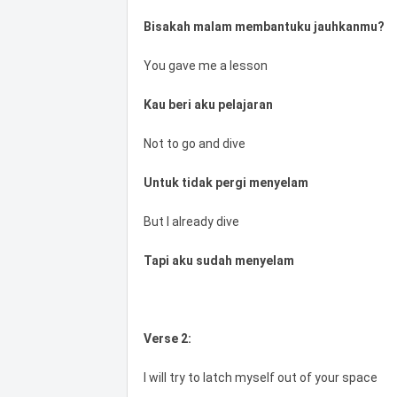
Bisakah malam membantuku jauhkanmu?
You gave me a lesson
Kau beri aku pelajaran
Not to go and dive
Untuk tidak pergi menyelam
But I already dive
Tapi aku sudah menyelam
Verse 2:
I will try to latch myself out of your space