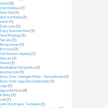
chord
(3)
chord klebus
(1)
Dear God
(1)
doel sumbang
(1)
earth
(1)
Evan Loss
(1)
Every Summertime
(1)
Farel Prayoga
(1)
Farruko
(1)
fiersa besari
(1)
first love
(1)
Full Senyum Sayang
(1)
hiburan
(1)
Honne
(1)
Kembalikan Senyumku
(1)
keyshia cole
(1)
Kunci Gitar Celengan Rindu - Fiersa Besari
(1)
Kunci Gitar Lagu Diary Depresiku
(1)
Lagu
(1)
lagu indonesia
(3)
lil dicky
(1)
Lirik
(1)
Lirik Chord Garis Terdepan
(1)