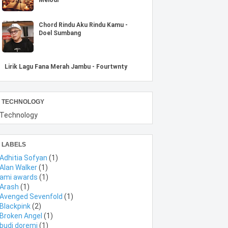
Chord Rindu Aku Rindu Kamu -
Doel Sumbang
Lirik Lagu Fana Merah Jambu - Fourtwnty
TECHNOLOGY
Technology
LABELS
Adhitia Sofyan
(1)
Alan Walker
(1)
ami awards
(1)
Arash
(1)
Avenged Sevenfold
(1)
Blackpink
(2)
Broken Angel
(1)
budi doremi
(1)