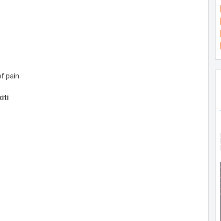
of pain
iti