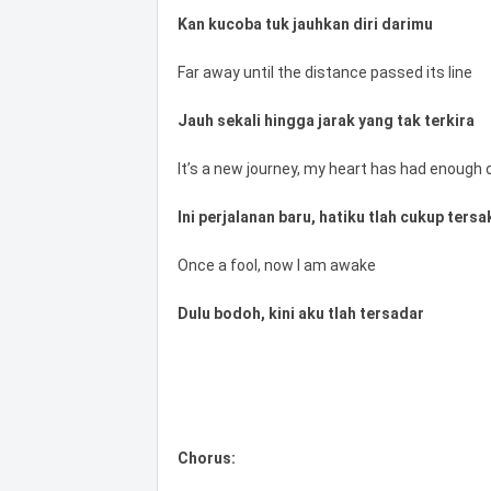
Kan kucoba tuk jauhkan diri darimu
Far away until the distance passed its line
Jauh sekali hingga jarak yang tak terkira
It’s a new journey, my heart has had enough 
Ini perjalanan baru, hatiku tlah cukup tersak
Once a fool, now I am awake
Dulu bodoh, kini aku tlah tersadar
Chorus: