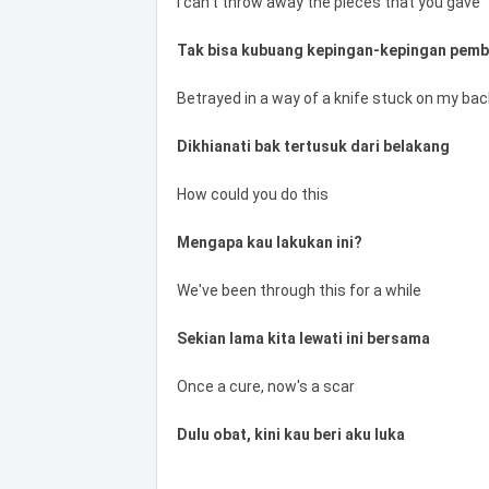
I can't throw away the pieces that you gave
Tak bisa kubuang kepingan-kepingan pem
Betrayed in a way of a knife stuck on my bac
Dikhianati bak tertusuk dari belakang
How could you do this
Mengapa kau lakukan ini?
We've been through this for a while
Sekian lama kita lewati ini bersama
Once a cure, now's a scar
Dulu obat, kini kau beri aku luka