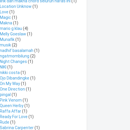
lirik dan makna chord seluruh nafas ini
(1)
Location Unknow
(1)
Love
(1)
Magic
(1)
Makna
(1)
mario g klau
(4)
Melly Goeslaw
(1)
Munafik
(1)
musik
(2)
nadhif basalamah
(1)
ngatmombilung
(2)
Night Changes
(1)
NIKI
(1)
nikki costa
(1)
Ojo Dibandingke
(1)
On My Way
(1)
One Direction
(1)
pingal
(1)
Pink Venom
(1)
Queen Herby
(1)
Raffa Affar
(1)
Ready For Love
(1)
Rude
(1)
Sabrina Carpenter
(1)