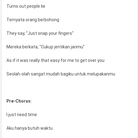
Turns out people lie
Ternyata orang berbohong
They say, "Just snap your fingers"
Mereka berkata, "Cukup jentikan jarimu"
As if it was really that easy for me to get over you
Seolah-olah sangat mudah bagiku untuk melupakanmu
Pre-Chorus:
I just need time
Aku hanya butuh waktu