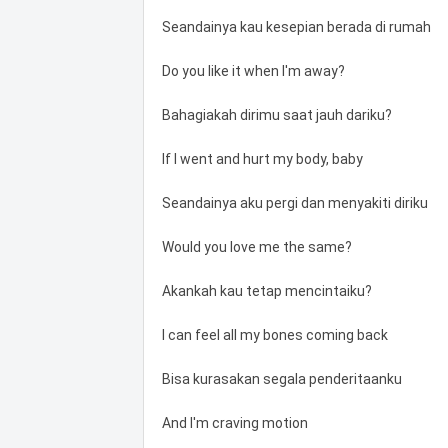
Seandainya kau kesepian berada di rumah
Do you like it when I'm away?
Bahagiakah dirimu saat jauh dariku?
If I went and hurt my body, baby
Seandainya aku pergi dan menyakiti diriku
Would you love me the same?
Akankah kau tetap mencintaiku?
I can feel all my bones coming back
Bisa kurasakan segala penderitaanku
And I'm craving motion