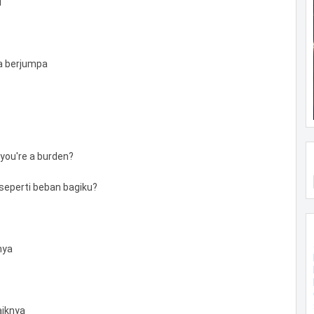
u
a berjumpa
 you're a burden?
perti beban bagiku?
nya
aiknya