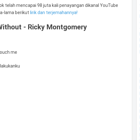
a Hook telah mencapai 98 juta kali penayangan dikanal YouTube
ma-lama berikut
lirik dan terjemahannya!
Without - Ricky Montgomery
 touch me
lakukanku