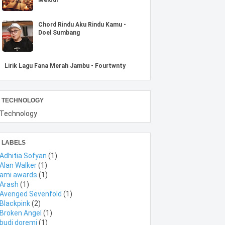
Chord Rindu Aku Rindu Kamu -
Doel Sumbang
Lirik Lagu Fana Merah Jambu - Fourtwnty
TECHNOLOGY
Technology
LABELS
Adhitia Sofyan
(1)
Alan Walker
(1)
ami awards
(1)
Arash
(1)
Avenged Sevenfold
(1)
Blackpink
(2)
Broken Angel
(1)
budi doremi
(1)