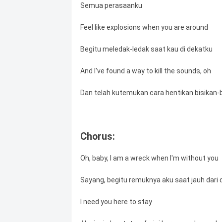
Semua perasaanku
Feel like explosions when you are around
Begitu meledak-ledak saat kau di dekatku
And I've found a way to kill the sounds, oh
Dan telah kutemukan cara hentikan bisikan-b
Chorus:
Oh, baby, I am a wreck when I'm without you
Sayang, begitu remuknya aku saat jauh dari 
I need you here to stay