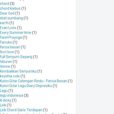
chord
(3)
chord klebus
(1)
Dear God
(1)
doel sumbang
(1)
earth
(1)
Evan Loss
(1)
Every Summertime
(1)
Farel Prayoga
(1)
Farruko
(1)
fiersa besari
(1)
first love
(1)
Full Senyum Sayang
(1)
hiburan
(1)
Honne
(1)
Kembalikan Senyumku
(1)
keyshia cole
(1)
Kunci Gitar Celengan Rindu - Fiersa Besari
(1)
Kunci Gitar Lagu Diary Depresiku
(1)
Lagu
(1)
lagu indonesia
(3)
lil dicky
(1)
Lirik
(1)
Lirik Chord Garis Terdepan
(1)