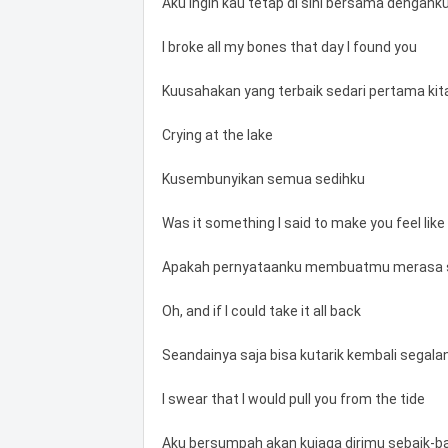
Aku ingin kau tetap di sini bersama dengank
I broke all my bones that day I found you
Kuusahakan yang terbaik sedari pertama kit
Crying at the lake
Kusembunyikan semua sedihku
Was it something I said to make you feel like
Apakah pernyataanku membuatmu merasa se
Oh, and if I could take it all back
Seandainya saja bisa kutarik kembali segala
I swear that I would pull you from the tide
Aku bersumpah akan kujaga dirimu sebaik-b