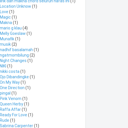
lirik dan makna chord seluruh nafas ini
(1)
Location Unknow
(1)
Love
(1)
Magic
(1)
Makna
(1)
mario g klau
(4)
Melly Goeslaw
(1)
Munafik
(1)
musik
(2)
nadhif basalamah
(1)
ngatmombilung
(2)
Night Changes
(1)
NIKI
(1)
nikki costa
(1)
Ojo Dibandingke
(1)
On My Way
(1)
One Direction
(1)
pingal
(1)
Pink Venom
(1)
Queen Herby
(1)
Raffa Affar
(1)
Ready For Love
(1)
Rude
(1)
Sabrina Carpenter
(1)