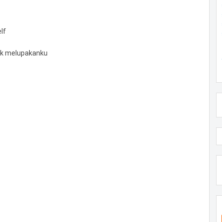
lf
k melupakanku