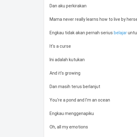
Dan aku perkirakan
Mama never really learns how to live by herse
Engkau tidak akan pernah serius
belajar
untu
It's a curse
Ini adalah kutukan
And it's growing
Dan masih terus berlanjut
You're a pond and I'm an ocean
Engkau menggenapiku
Oh, all my emotions