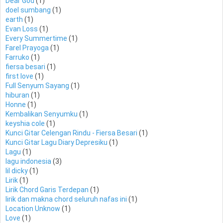
Dear God
(1)
doel sumbang
(1)
earth
(1)
Evan Loss
(1)
Every Summertime
(1)
Farel Prayoga
(1)
Farruko
(1)
fiersa besari
(1)
first love
(1)
Full Senyum Sayang
(1)
hiburan
(1)
Honne
(1)
Kembalikan Senyumku
(1)
keyshia cole
(1)
Kunci Gitar Celengan Rindu - Fiersa Besari
(1)
Kunci Gitar Lagu Diary Depresiku
(1)
Lagu
(1)
lagu indonesia
(3)
lil dicky
(1)
Lirik
(1)
Lirik Chord Garis Terdepan
(1)
lirik dan makna chord seluruh nafas ini
(1)
Location Unknow
(1)
Love
(1)