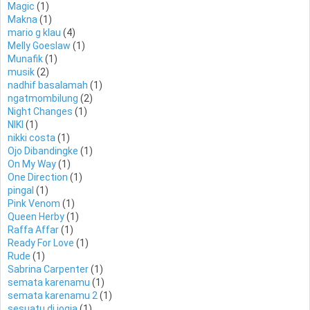
Magic
(1)
Makna
(1)
mario g klau
(4)
Melly Goeslaw
(1)
Munafik
(1)
musik
(2)
nadhif basalamah
(1)
ngatmombilung
(2)
Night Changes
(1)
NIKI
(1)
nikki costa
(1)
Ojo Dibandingke
(1)
On My Way
(1)
One Direction
(1)
pingal
(1)
Pink Venom
(1)
Queen Herby
(1)
Raffa Affar
(1)
Ready For Love
(1)
Rude
(1)
Sabrina Carpenter
(1)
semata karenamu
(1)
semata karenamu 2
(1)
sesuatu di jogja
(1)