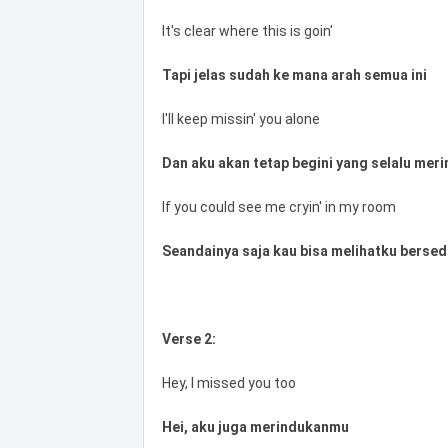
It's clear where this is goin'
Tapi jelas sudah ke mana arah semua ini
I'll keep missin' you alone
Dan aku akan tetap begini yang selalu me
If you could see me cryin' in my room
Seandainya saja kau bisa melihatku bersed
Verse 2:
Hey, I missed you too
Hei, aku juga merindukanmu