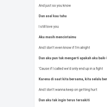
And just so you know
Dan asal kau tahu
I still love you
Aku masih mencintaimu
And I don't even know if I'm alright
Dan aku pun tak mengerti apakah aku baik-
'Cause if I called we'd only end up in a fight
Karena di saat kita bersama, kita selalu b
And I don't wanna keep on getting hurt
Dan aku tak ingin terus tersakiti