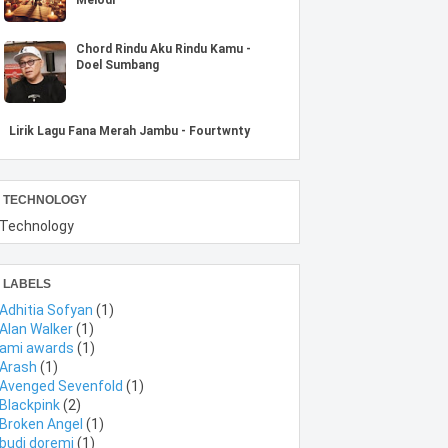
Chord Rindu Aku Rindu Kamu -
Doel Sumbang
Lirik Lagu Fana Merah Jambu - Fourtwnty
TECHNOLOGY
Technology
LABELS
Adhitia Sofyan
(1)
Alan Walker
(1)
ami awards
(1)
Arash
(1)
Avenged Sevenfold
(1)
Blackpink
(2)
Broken Angel
(1)
budi doremi
(1)