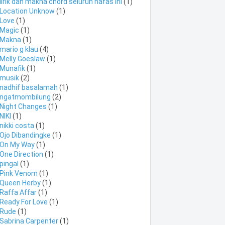
lirik dan makna chord seluruh nafas ini
(1)
Location Unknow
(1)
Love
(1)
Magic
(1)
Makna
(1)
mario g klau
(4)
Melly Goeslaw
(1)
Munafik
(1)
musik
(2)
nadhif basalamah
(1)
ngatmombilung
(2)
Night Changes
(1)
NIKI
(1)
nikki costa
(1)
Ojo Dibandingke
(1)
On My Way
(1)
One Direction
(1)
pingal
(1)
Pink Venom
(1)
Queen Herby
(1)
Raffa Affar
(1)
Ready For Love
(1)
Rude
(1)
Sabrina Carpenter
(1)