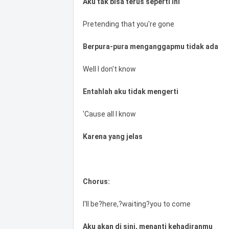
Aku tak bisa terus seperti ini
Pretending that you're gone
Berpura-pura menganggapmu tidak ada
Well I don't know
Entahlah aku tidak mengerti
'Cause all I know
Karena yang jelas
Chorus:
I'll be?here,?waiting?you to come
Aku akan di sini, menanti kehadiranmu