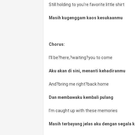
Still holding to you're favorite little shirt
Masih kugenggam kaos kesukaanmu
Chorus:
I'll be?here,?waiting?you to come
Aku akan di sini, menanti kehadiranmu
And?bring me right?back home
Dan membawaku kembali pulang
I'm caught up with these memories
Masih terbayang jelas aku dengan segala 