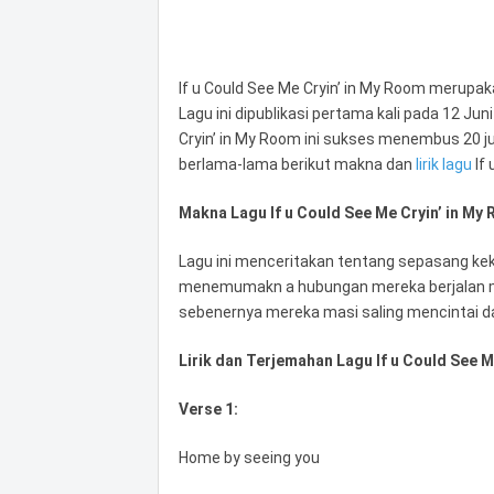
If u Could See Me Cryin’ in My Room merupak
Lagu ini dipublikasi pertama kali pada 12 Juni
Cryin’ in My Room ini sukses menembus 20 j
berlama-lama berikut makna dan
lirik lagu
If 
Makna Lagu If u Could See Me Cryin’ in My
Lagu ini menceritakan tentang sepasang kek
menemumakn a hubungan mereka berjalan mu
sebenernya mereka masi saling mencintai d
Lirik dan Terjemahan Lagu If u Could See M
Verse 1:
Home by seeing you