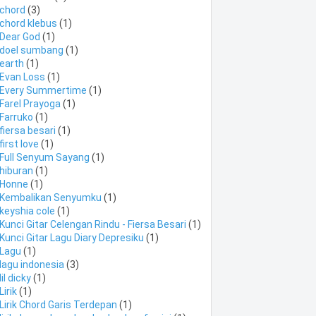
chord
(3)
chord klebus
(1)
Dear God
(1)
doel sumbang
(1)
earth
(1)
Evan Loss
(1)
Every Summertime
(1)
Farel Prayoga
(1)
Farruko
(1)
fiersa besari
(1)
first love
(1)
Full Senyum Sayang
(1)
hiburan
(1)
Honne
(1)
Kembalikan Senyumku
(1)
keyshia cole
(1)
Kunci Gitar Celengan Rindu - Fiersa Besari
(1)
Kunci Gitar Lagu Diary Depresiku
(1)
Lagu
(1)
lagu indonesia
(3)
lil dicky
(1)
Lirik
(1)
Lirik Chord Garis Terdepan
(1)