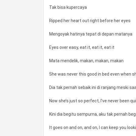
Tak bisa kupercaya
Ripped her heart out right before her eyes
Mengoyak hatinya tepat di depan matanya
Eyes over easy, eat it, eat it, eat it
Mata mendelik, makan, makan, makan
She was never this good in bed even when s
Dia tak pernah sebaik ini di ranjang meski saa
Now she’s just so perfect, I’ve never been qu
Kini dia begitu sempurna, aku tak pernah be
It goes on and on, and on, I can keep you loo