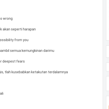
go wrong
k akan seperti harapan
possibility from you
uambil semua kemungkinan darimu
er deepest fears
is, tlah kusebabkan ketakutan terdalamnya
ali