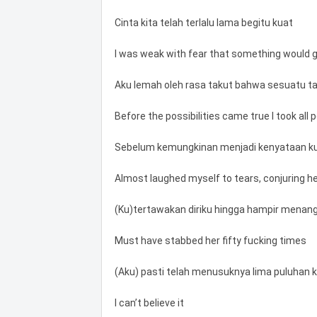
Cinta kita telah terlalu lama begitu kuat
I was weak with fear that something would 
Aku lemah oleh rasa takut bahwa sesuatu ta
Before the possibilities came true I took all 
Sebelum kemungkinan menjadi kenyataan k
Almost laughed myself to tears, conjuring h
(Ku)tertawakan diriku hingga hampir menang
Must have stabbed her fifty fucking times
(Aku) pasti telah menusuknya lima puluhan k
I can’t believe it