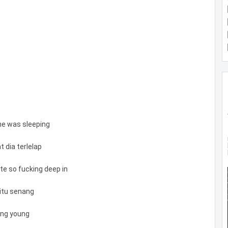
he was sleeping
t dia terlelap
ite so fucking deep in
gitu senang
king young