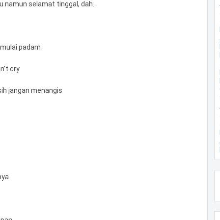
 namun selamat tinggal, dah..
i mulai padam
n’t cry
kasih jangan menangis
nya