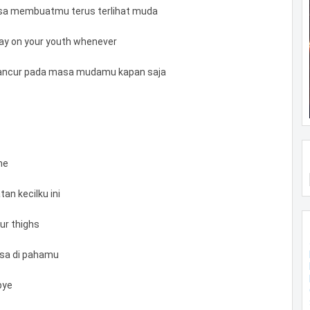
u bisa membuatmu terus terlihat muda
ray on your youth whenever
mancur pada masa mudamu kapan saja
me
an kecilku ini
our thighs
asa di pahamu
bye