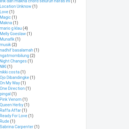
lirik dan makna chord seluruh nafas ini
(1)
Location Unknow
(1)
Love
(1)
Magic
(1)
Makna
(1)
mario g klau
(4)
Melly Goeslaw
(1)
Munafik
(1)
musik
(2)
nadhif basalamah
(1)
ngatmombilung
(2)
Night Changes
(1)
NIKI
(1)
nikki costa
(1)
Ojo Dibandingke
(1)
On My Way
(1)
One Direction
(1)
pingal
(1)
Pink Venom
(1)
Queen Herby
(1)
Raffa Affar
(1)
Ready For Love
(1)
Rude
(1)
Sabrina Carpenter
(1)