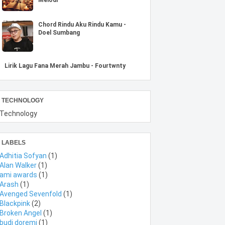
Chord Rindu Aku Rindu Kamu -
Doel Sumbang
Lirik Lagu Fana Merah Jambu - Fourtwnty
TECHNOLOGY
Technology
LABELS
Adhitia Sofyan
(1)
Alan Walker
(1)
ami awards
(1)
Arash
(1)
Avenged Sevenfold
(1)
Blackpink
(2)
Broken Angel
(1)
budi doremi
(1)