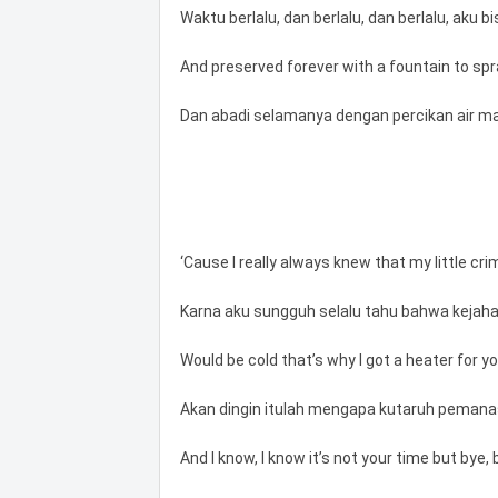
Waktu berlalu, dan berlalu, dan berlalu, ak
And preserved forever with a fountain to sp
Dan abadi selamanya dengan percikan air 
‘Cause I really always knew that my little cri
Karna aku sungguh selalu tahu bahwa kejahat
Would be cold that’s why I got a heater for y
Akan dingin itulah mengapa kutaruh peman
And I know, I know it’s not your time but bye, 