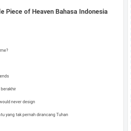
tle Piece of Heaven Bahasa Indonesia
time?
 ends
 berakhir
 would never design
atu yang tak pernah dirancang Tuhan