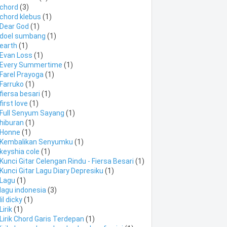
chord
(3)
chord klebus
(1)
Dear God
(1)
doel sumbang
(1)
earth
(1)
Evan Loss
(1)
Every Summertime
(1)
Farel Prayoga
(1)
Farruko
(1)
fiersa besari
(1)
first love
(1)
Full Senyum Sayang
(1)
hiburan
(1)
Honne
(1)
Kembalikan Senyumku
(1)
keyshia cole
(1)
Kunci Gitar Celengan Rindu - Fiersa Besari
(1)
Kunci Gitar Lagu Diary Depresiku
(1)
Lagu
(1)
lagu indonesia
(3)
lil dicky
(1)
Lirik
(1)
Lirik Chord Garis Terdepan
(1)