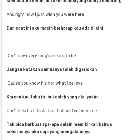
Membuatku sedih jika aku membayangkannya sekarang
And right now I just wish you were here
Dan saat ini aku masih berharap kau ada di sini
Don't say everything's meant to be
Jangan katakan semuanya telah digariskan
'Cause you know it's not what I believe
Karena kau tahu itu bukanlah yang aku yakini
Can't help but think that it should've been me
Tak bisa berbuat apa-apa selain memikirkan bahwa
seharusnya aku saja yang mengalaminya