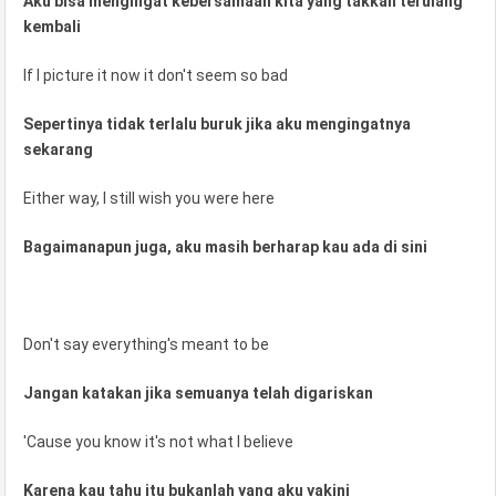
Aku bisa mengingat kebersamaan kita yang takkan terulang
kembali
If I picture it now it don't seem so bad
Sepertinya tidak terlalu buruk jika aku mengingatnya
sekarang
Either way, I still wish you were here
Bagaimanapun juga, aku masih berharap kau ada di sini
Don't say everything's meant to be
Jangan katakan jika semuanya telah digariskan
'Cause you know it's not what I believe
Karena kau tahu itu bukanlah yang aku yakini