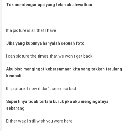
Tuk mendengar apa yang telah aku lewatkan
If a picture is all that I have
Jika yang kupunya hanyalah sebuah foto
I can picture the times that we won't get back
Aku bisa mengingat kebersamaan kita yang takkan terulang
kembali
If I picture it now it don't seem so bad
Sepertinya tidak terlalu buruk jika aku mengingatnya
sekarang
Either way, I still wish you were here