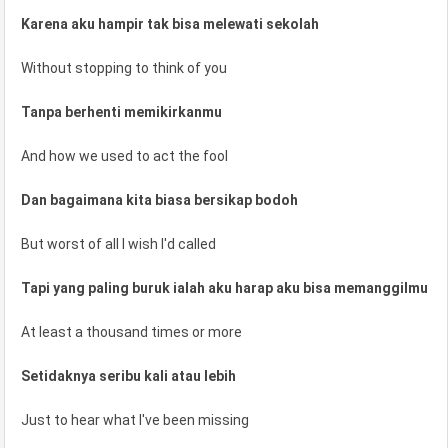
Karena aku hampir tak bisa melewati sekolah
Without stopping to think of you
Tanpa berhenti memikirkanmu
And how we used to act the fool
Dan bagaimana kita biasa bersikap bodoh
But worst of all I wish I'd called
Tapi yang paling buruk ialah aku harap aku bisa memanggilmu
At least a thousand times or more
Setidaknya seribu kali atau lebih
Just to hear what I've been missing