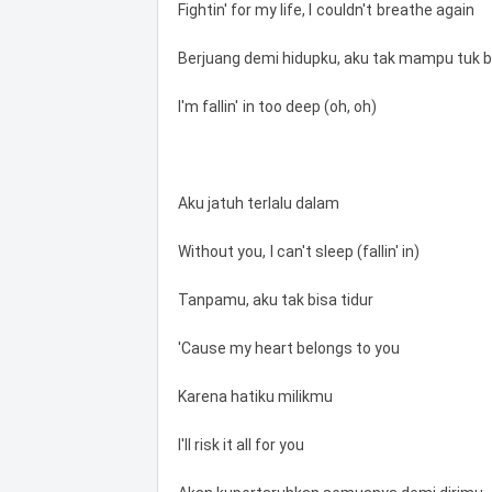
Fightin' for my life, I couldn't breathe again
Berjuang demi hidupku, aku tak mampu tuk b
I'm fallin' in too deep (oh, oh)
Aku jatuh terlalu dalam
Without you, I can't sleep (fallin' in)
Tanpamu, aku tak bisa tidur
'Cause my heart belongs to you
Karena hatiku milikmu
I'll risk it all for you