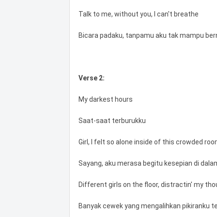
Talk to me, without you, I can't breathe
Bicara padaku, tanpamu aku tak mampu ber
Verse 2:
My darkest hours
Saat-saat terburukku
Girl, I felt so alone inside of this crowded ro
Sayang, aku merasa begitu kesepian di dala
Different girls on the floor, distractin' my th
Banyak cewek yang mengalihkan pikiranku t