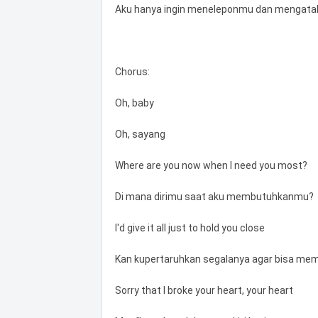
Aku hanya ingin meneleponmu dan mengata
Chorus:
Oh, baby
Oh, sayang
Where are you now when I need you most?
Di mana dirimu saat aku membutuhkanmu?
I'd give it all just to hold you close
Kan kupertaruhkan segalanya agar bisa me
Sorry that I broke your heart, your heart