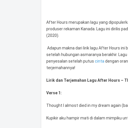
After Hours merupakan lagu yang dipopulerk
produser rekaman Kanada. Lagu ini dirilis p
(2020).
Adapun makna dari lirik lagu After Hours in
setelah hubungan asmaranya berakhir. Lag
penyesalan setelah putus
cinta
dengan orang
terjemahannya!
Lirik dan Terjemahan Lagu After Hours – 
Verse 1:
Thought I almost died in my dream again (ba
Kupikir aku hampir mati di dalam mimpiku un