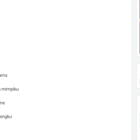
eams
m mimpiku
 me
pingku