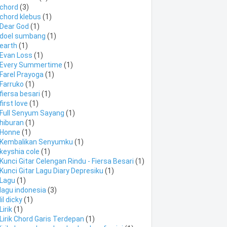
chord
(3)
chord klebus
(1)
Dear God
(1)
doel sumbang
(1)
earth
(1)
Evan Loss
(1)
Every Summertime
(1)
Farel Prayoga
(1)
Farruko
(1)
fiersa besari
(1)
first love
(1)
Full Senyum Sayang
(1)
hiburan
(1)
Honne
(1)
Kembalikan Senyumku
(1)
keyshia cole
(1)
Kunci Gitar Celengan Rindu - Fiersa Besari
(1)
Kunci Gitar Lagu Diary Depresiku
(1)
Lagu
(1)
lagu indonesia
(3)
lil dicky
(1)
Lirik
(1)
Lirik Chord Garis Terdepan
(1)