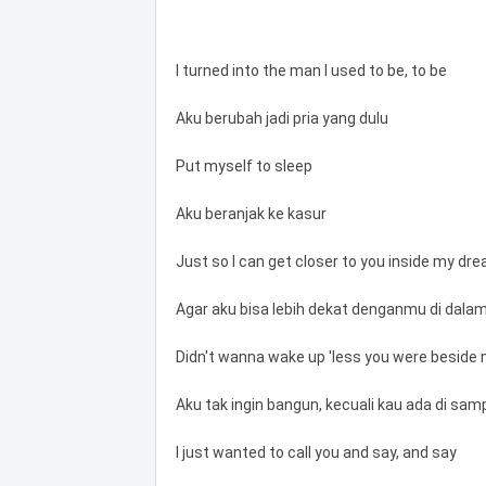
I turned into the man I used to be, to be
Aku berubah jadi pria yang dulu
Put myself to sleep
Aku beranjak ke kasur
Just so I can get closer to you inside my dr
Agar aku bisa lebih dekat denganmu di dala
Didn't wanna wake up 'less you were beside
Aku tak ingin bangun, kecuali kau ada di sam
I just wanted to call you and say, and say