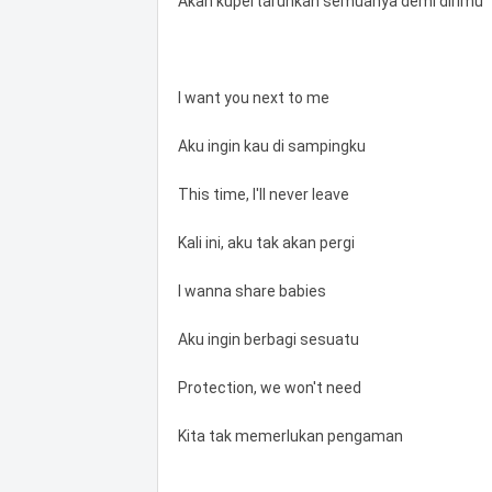
Akan kupertaruhkan semuanya demi dirimu
I want you next to me
Aku ingin kau di sampingku
This time, I'll never leave
Kali ini, aku tak akan pergi
I wanna share babies
Aku ingin berbagi sesuatu
Protection, we won't need
Kita tak memerlukan pengaman