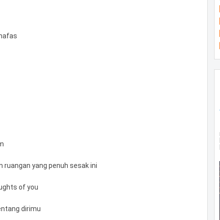
nafas
om
m ruangan yang penuh sesak ini
oughts of you
entang dirimu