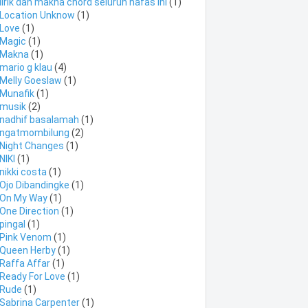
lirik dan makna chord seluruh nafas ini
(1)
Location Unknow
(1)
Love
(1)
Magic
(1)
Makna
(1)
mario g klau
(4)
Melly Goeslaw
(1)
Munafik
(1)
musik
(2)
nadhif basalamah
(1)
ngatmombilung
(2)
Night Changes
(1)
NIKI
(1)
nikki costa
(1)
Ojo Dibandingke
(1)
On My Way
(1)
One Direction
(1)
pingal
(1)
Pink Venom
(1)
Queen Herby
(1)
Raffa Affar
(1)
Ready For Love
(1)
Rude
(1)
Sabrina Carpenter
(1)