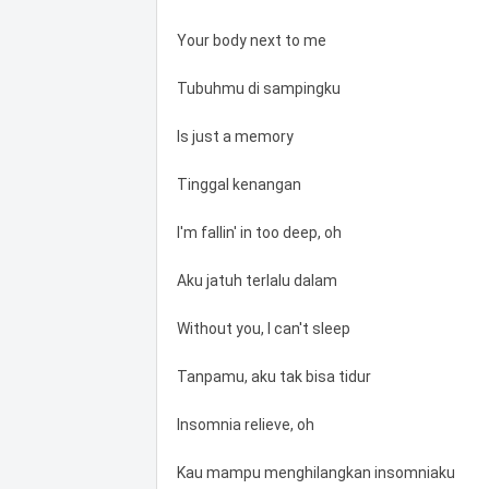
Your body next to me
Tubuhmu di sampingku
Is just a memory
Tinggal kenangan
I'm fallin' in too deep, oh
Aku jatuh terlalu dalam
Without you, I can't sleep
Tanpamu, aku tak bisa tidur
Insomnia relieve, oh
Kau mampu menghilangkan insomniaku