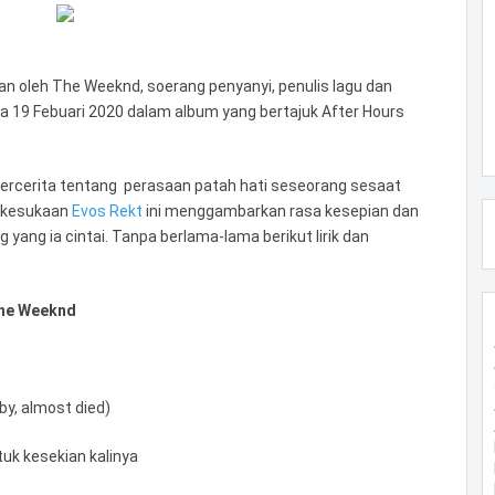
an oleh The Weeknd, soerang penyanyi, penulis lagu dan
ada 19 Febuari 2020 dalam album yang bertajuk After Hours
i bercerita tentang perasaan patah hati seseorang sesaat
u kesukaan
Evos Rekt
ini menggambarkan rasa kesepian dan
 yang ia cintai. Tanpa berlama-lama berikut lirik dan
The Weeknd
by, almost died)
tuk kesekian kalinya