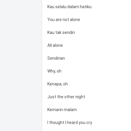
Kau selalu dalam hatiku
You are not alone
Kau tak sendiri
All alone
Sendirian
Why, oh
Kenapa, oh
Just the other night
Kemarin malam
I thought I heard you cry