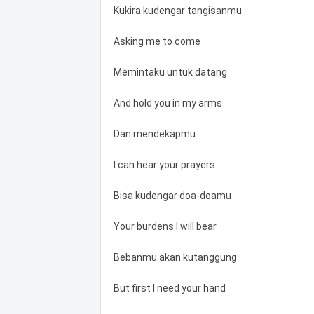
Kukira kudengar tangisanmu
Asking me to come
Memintaku untuk datang
And hold you in my arms
Dan mendekapmu
I can hear your prayers
Bisa kudengar doa-doamu
Your burdens I will bear
Bebanmu akan kutanggung
But first I need your hand