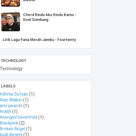
Chord Rindu Aku Rindu Kamu -
Doel Sumbang
Lirik Lagu Fana Merah Jambu - Fourtwnty
TECHNOLOGY
Technology
LABELS
Adhitia Sofyan
(1)
Alan Walker
(1)
ami awards
(1)
Arash
(1)
Avenged Sevenfold
(1)
Blackpink
(2)
Broken Angel
(1)
budi doremi
(1)