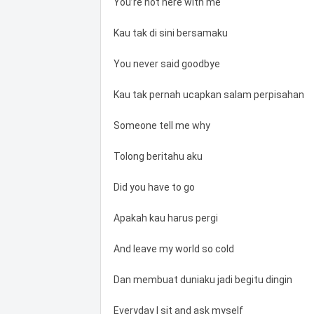
You’re not here with me
Kau tak di sini bersamaku
You never said goodbye
Kau tak pernah ucapkan salam perpisahan
Someone tell me why
Tolong beritahu aku
Did you have to go
Apakah kau harus pergi
And leave my world so cold
Dan membuat duniaku jadi begitu dingin
Everyday I sit and ask myself