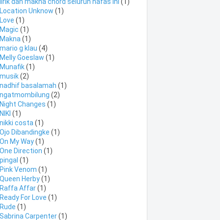
lirik dan makna chord seluruh nafas ini
(1)
Location Unknow
(1)
Love
(1)
Magic
(1)
Makna
(1)
mario g klau
(4)
Melly Goeslaw
(1)
Munafik
(1)
musik
(2)
nadhif basalamah
(1)
ngatmombilung
(2)
Night Changes
(1)
NIKI
(1)
nikki costa
(1)
Ojo Dibandingke
(1)
On My Way
(1)
One Direction
(1)
pingal
(1)
Pink Venom
(1)
Queen Herby
(1)
Raffa Affar
(1)
Ready For Love
(1)
Rude
(1)
Sabrina Carpenter
(1)