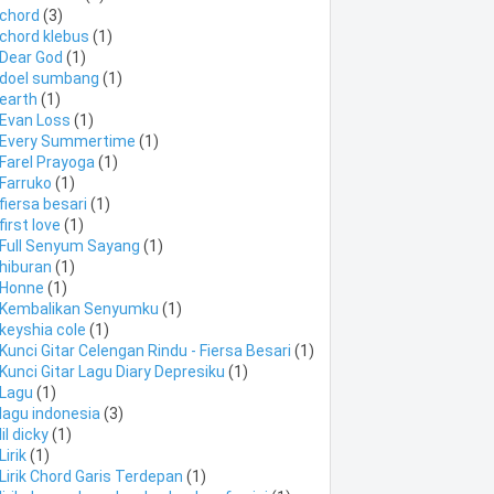
chord
(3)
chord klebus
(1)
Dear God
(1)
doel sumbang
(1)
earth
(1)
Evan Loss
(1)
Every Summertime
(1)
Farel Prayoga
(1)
Farruko
(1)
fiersa besari
(1)
first love
(1)
Full Senyum Sayang
(1)
hiburan
(1)
Honne
(1)
Kembalikan Senyumku
(1)
keyshia cole
(1)
Kunci Gitar Celengan Rindu - Fiersa Besari
(1)
Kunci Gitar Lagu Diary Depresiku
(1)
Lagu
(1)
lagu indonesia
(3)
lil dicky
(1)
Lirik
(1)
Lirik Chord Garis Terdepan
(1)