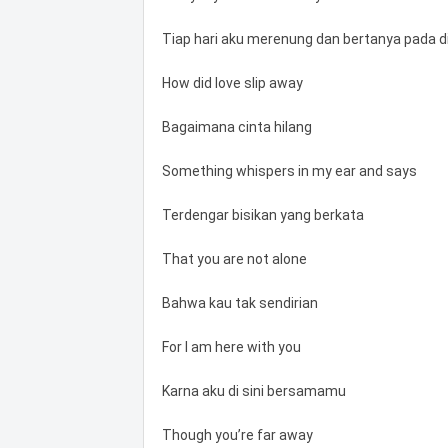
Tiap hari aku merenung dan bertanya pada dir
How did love slip away
Bagaimana cinta hilang
Something whispers in my ear and says
Terdengar bisikan yang berkata
That you are not alone
Bahwa kau tak sendirian
For I am here with you
Karna aku di sini bersamamu
Though you’re far away