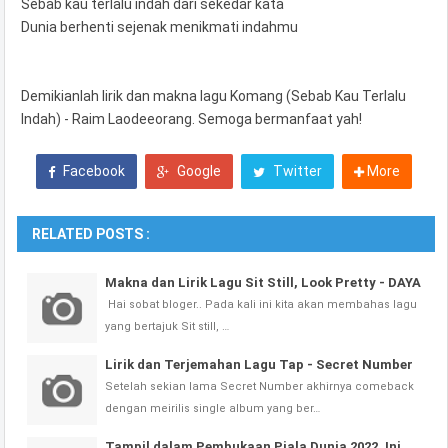
Sebab kau terlalu indah dari sekedar kata
Dunia berhenti sejenak menikmati indahmu
Demikianlah lirik dan makna lagu Komang (Sebab Kau Terlalu
Indah) - Raim Laodeeorang. Semoga bermanfaat yah!
Facebook
Google
Twitter
More
RELATED POSTS :
Makna dan Lirik Lagu Sit Still, Look Pretty - DAYA
Hai sobat bloger.. Pada kali ini kita akan membahas lagu
yang bertajuk Sit still, …
Lirik dan Terjemahan Lagu Tap - Secret Number
Setelah sekian lama Secret Number akhirnya comeback
dengan meirilis single album yang ber…
Tampil dalam Pembukaan Piala Dunia 2022, Ini