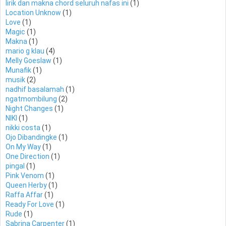
lirik dan makna chord seluruh nafas ini
(1)
Location Unknow
(1)
Love
(1)
Magic
(1)
Makna
(1)
mario g klau
(4)
Melly Goeslaw
(1)
Munafik
(1)
musik
(2)
nadhif basalamah
(1)
ngatmombilung
(2)
Night Changes
(1)
NIKI
(1)
nikki costa
(1)
Ojo Dibandingke
(1)
On My Way
(1)
One Direction
(1)
pingal
(1)
Pink Venom
(1)
Queen Herby
(1)
Raffa Affar
(1)
Ready For Love
(1)
Rude
(1)
Sabrina Carpenter
(1)