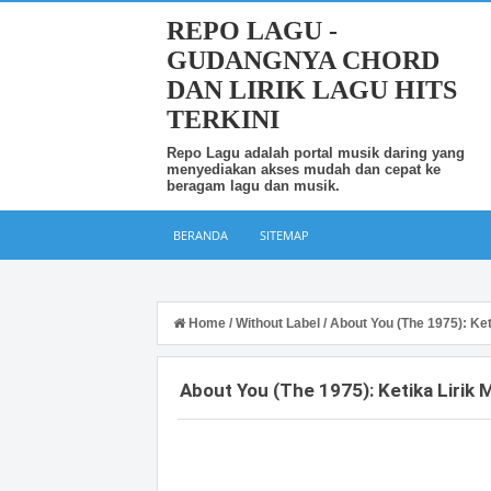
REPO LAGU -
GUDANGNYA CHORD
DAN LIRIK LAGU HITS
TERKINI
Repo Lagu adalah portal musik daring yang
menyediakan akses mudah dan cepat ke
beragam lagu dan musik.
BERANDA
SITEMAP
Home
/
Without Label
/
About You (The 1975): Ke
About You (The 1975): Ketika Liri