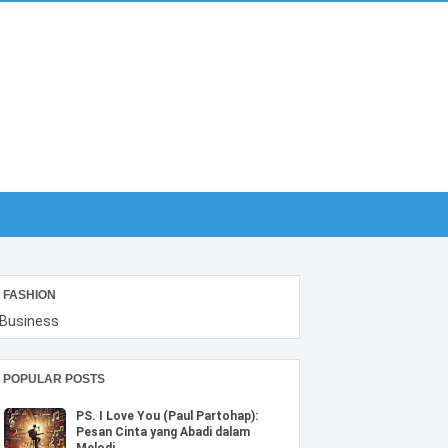
FASHION
Business
POPULAR POSTS
PS. I Love You (Paul Partohap):
Pesan Cinta yang Abadi dalam
Melodi