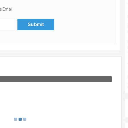
a Email