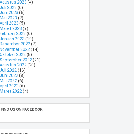
Agustus 2023
(4)
Juli 2023
(6)
Juni 2023
(6)
Mei 2023
(7)
April 2023
(5)
Maret 2023
(9)
Februari 2023
(6)
Januari 2023
(19)
Desember 2022
(7)
November 2022
(14)
Oktober 2022
(8)
September 2022
(21)
Agustus 2022
(20)
Juli 2022
(16)
Juni 2022
(8)
Mei 2022
(6)
April 2022
(6)
Maret 2022
(4)
FIND US ON FACEBOOK