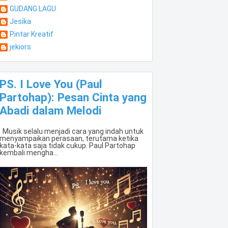
GUDANG LAGU
Jesika
Pintar Kreatif
jekiors
PS. I Love You (Paul
Partohap): Pesan Cinta yang
Abadi dalam Melodi
Musik selalu menjadi cara yang indah untuk
menyampaikan perasaan, terutama ketika
kata-kata saja tidak cukup. Paul Partohap
kembali mengha...