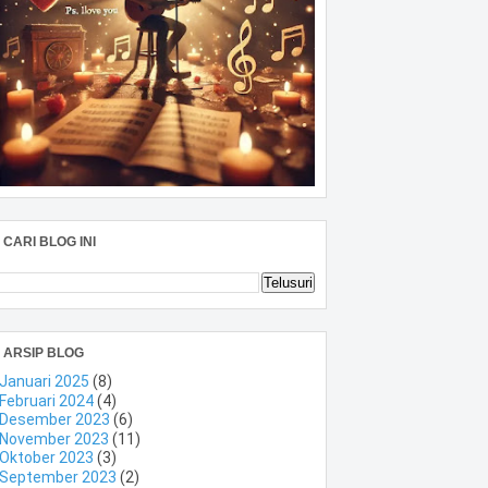
CARI BLOG INI
ARSIP BLOG
Januari 2025
(8)
Februari 2024
(4)
Desember 2023
(6)
November 2023
(11)
Oktober 2023
(3)
September 2023
(2)