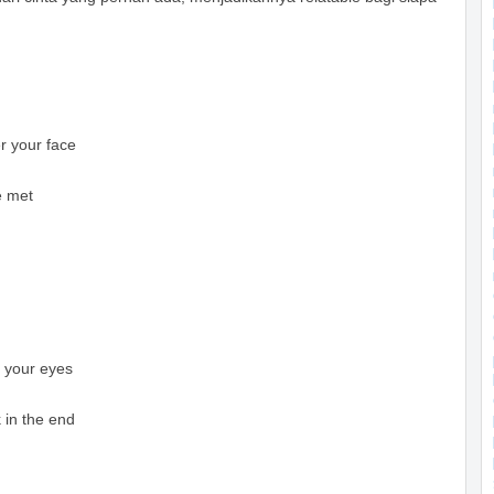
r your face
e met
n your eyes
 in the end