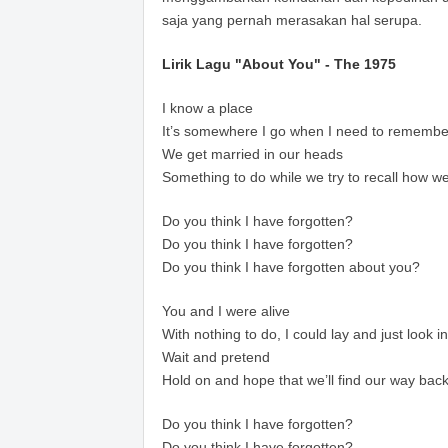
saja yang pernah merasakan hal serupa.
Lirik Lagu "About You" - The 1975
I know a place
It’s somewhere I go when I need to remembe
We get married in our heads
Something to do while we try to recall how w
Do you think I have forgotten?
Do you think I have forgotten?
Do you think I have forgotten about you?
You and I were alive
With nothing to do, I could lay and just look i
Wait and pretend
Hold on and hope that we’ll find our way back
Do you think I have forgotten?
Do you think I have forgotten?